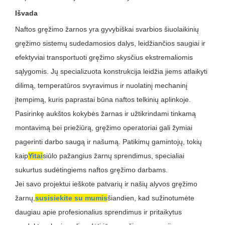
Išvada
Naftos gręžimo žarnos yra gyvybiškai svarbios šiuolaikinių
gręžimo sistemų sudedamosios dalys, leidžiančios saugiai ir
efektyviai transportuoti gręžimo skysčius ekstremaliomis
sąlygomis. Jų specializuota konstrukcija leidžia jiems atlaikyti
dilimą, temperatūros svyravimus ir nuolatinį mechaninį
įtempimą, kuris paprastai būna naftos telkinių aplinkoje.
Pasirinkę aukštos kokybės žarnas ir užtikrindami tinkamą
montavimą bei priežiūrą, gręžimo operatoriai gali žymiai
pagerinti darbo saugą ir našumą. Patikimų gamintojų, tokių
kaip
Yitai
siūlo pažangius žarnų sprendimus, specialiai
sukurtus sudėtingiems naftos gręžimo darbams.
Jei savo projektui ieškote patvarių ir našių alyvos gręžimo
žarnų,
susisiekite su mumis
šiandien, kad sužinotumėte
daugiau apie profesionalius sprendimus ir pritaikytus