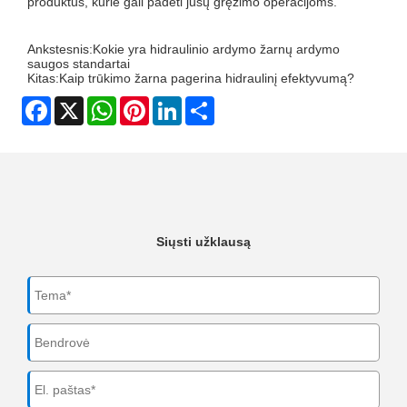
produktus, kurie gali padėti jūsų gręžimo operacijoms.
Ankstesnis:
Kokie yra hidraulinio ardymo žarnų ardymo
saugos standartai
Kitas:
Kaip trūkimo žarna pagerina hidraulinį efektyvumą?
Facebook
X
WhatsApp
Pinterest
LinkedIn
Share
Siųsti užklausą