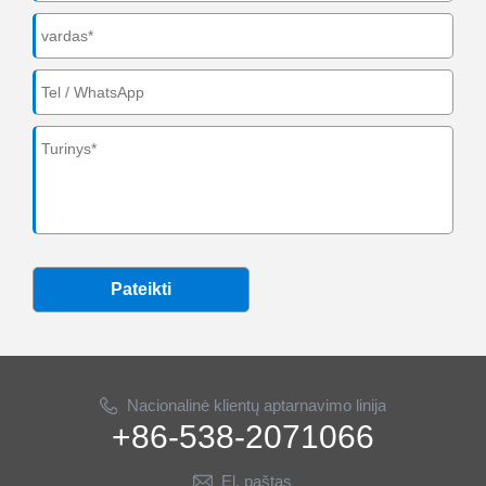
Pateikti
Nacionalinė klientų aptarnavimo linija
+86-538-2071066
El. paštas