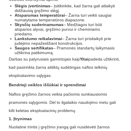
Slėgio įvertinimas
– Įsitikinkite, kad žarna gali atlaikyti
didžiausią gręžimo slėgį.
Atsparumas temperatūrai
– Žarna turi veikti saugiai
numatytame temperatūros diapazone.
Skysčių suderinamumas
– Medžiagos turi būti
atsparios alyvai, gręžimo purvui ir cheminiams
priedams.
Lankstumo reikalavimai
– Žarna turi prisitaikyti prie
judėjimo nepažeidžiant konstrukcijos.
Saugos sertifikatas
– Pramonės standartų laikymasis
užtikrina patikimumą.
Darbas su patyrusiais gamintojais kaip
Yitai
padeda užtikrinti,
kad pasirinkta žarna atitiktų sudėtingas naftos telkinių
eksploatavimo sąlygas.
Bendrieji veiklos iššūkiai ir sprendimai
Naftos gręžimo žarnos veikia pačiomis sunkiausiomis
pramonės sąlygomis. Dėl to ilgalaikio naudojimo metu gali
kilti keletas eksploatacinių problemų.
1. Įtrynimas
Nuolatinė trintis į gręžimo įrangą gali nusidėvėti žarnos