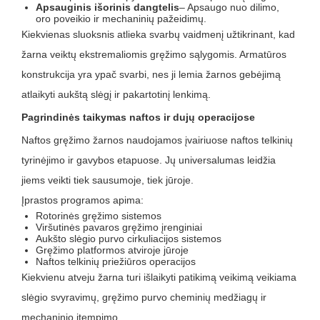
Apsauginis išorinis dangtelis
– Apsaugo nuo dilimo,
oro poveikio ir mechaninių pažeidimų.
Kiekvienas sluoksnis atlieka svarbų vaidmenį užtikrinant, kad
žarna veiktų ekstremaliomis gręžimo sąlygomis. Armatūros
konstrukcija yra ypač svarbi, nes ji lemia žarnos gebėjimą
atlaikyti aukštą slėgį ir pakartotinį lenkimą.
Pagrindinės taikymas naftos ir dujų operacijose
Naftos gręžimo žarnos naudojamos įvairiuose naftos telkinių
tyrinėjimo ir gavybos etapuose. Jų universalumas leidžia
jiems veikti tiek sausumoje, tiek jūroje.
Įprastos programos apima:
Rotorinės gręžimo sistemos
Viršutinės pavaros gręžimo įrenginiai
Aukšto slėgio purvo cirkuliacijos sistemos
Gręžimo platformos atviroje jūroje
Naftos telkinių priežiūros operacijos
Kiekvienu atveju žarna turi išlaikyti patikimą veikimą veikiama
slėgio svyravimų, gręžimo purvo cheminių medžiagų ir
mechaninio įtempimo.