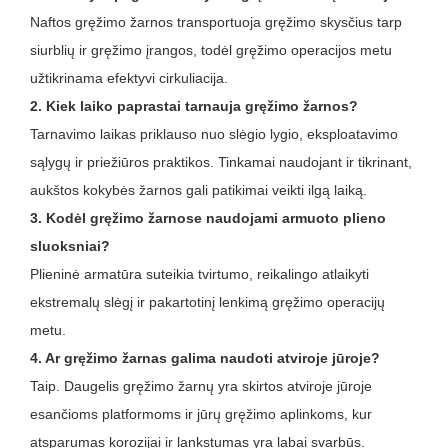
Naftos gręžimo žarnos transportuoja gręžimo skysčius tarp
siurblių ir gręžimo įrangos, todėl gręžimo operacijos metu
užtikrinama efektyvi cirkuliacija.
2. Kiek laiko paprastai tarnauja gręžimo žarnos?
Tarnavimo laikas priklauso nuo slėgio lygio, eksploatavimo
sąlygų ir priežiūros praktikos. Tinkamai naudojant ir tikrinant,
aukštos kokybės žarnos gali patikimai veikti ilgą laiką.
3. Kodėl gręžimo žarnose naudojami armuoto plieno
sluoksniai?
Plieninė armatūra suteikia tvirtumo, reikalingo atlaikyti
ekstremalų slėgį ir pakartotinį lenkimą gręžimo operacijų
metu.
4. Ar gręžimo žarnas galima naudoti atviroje jūroje?
Taip. Daugelis gręžimo žarnų yra skirtos atviroje jūroje
esančioms platformoms ir jūrų gręžimo aplinkoms, kur
atsparumas korozijai ir lankstumas yra labai svarbūs.