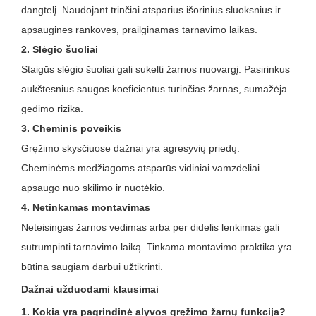
dangtelį. Naudojant trinčiai atsparius išorinius sluoksnius ir
apsaugines rankoves, prailginamas tarnavimo laikas.
2. Slėgio šuoliai
Staigūs slėgio šuoliai gali sukelti žarnos nuovargį. Pasirinkus
aukštesnius saugos koeficientus turinčias žarnas, sumažėja
gedimo rizika.
3. Cheminis poveikis
Gręžimo skysčiuose dažnai yra agresyvių priedų.
Cheminėms medžiagoms atsparūs vidiniai vamzdeliai
apsaugo nuo skilimo ir nuotėkio.
4. Netinkamas montavimas
Neteisingas žarnos vedimas arba per didelis lenkimas gali
sutrumpinti tarnavimo laiką. Tinkama montavimo praktika yra
būtina saugiam darbui užtikrinti.
Dažnai užduodami klausimai
1. Kokia yra pagrindinė alyvos gręžimo žarnų funkcija?