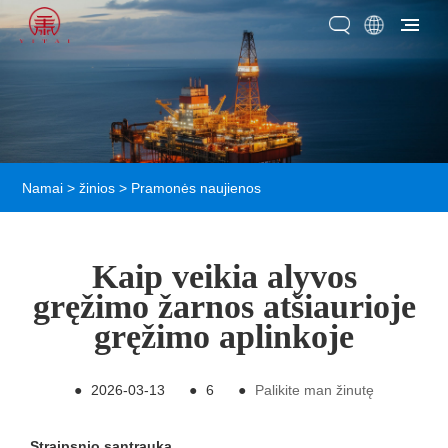
Namai
>
žinios
>
Pramonės naujienos
Kaip veikia alyvos
gręžimo žarnos atšiaurioje
gręžimo aplinkoje
●
2026-03-13
●
6
●
Palikite man žinutę
Straipsnio santrauka