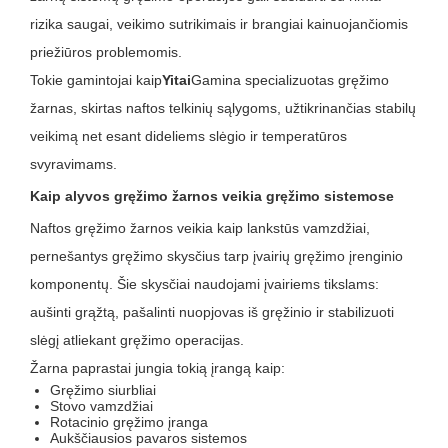
rizika saugai, veikimo sutrikimais ir brangiai kainuojančiomis
priežiūros problemomis.
Tokie gamintojai kaip
Yitai
Gamina specializuotas gręžimo
žarnas, skirtas naftos telkinių sąlygoms, užtikrinančias stabilų
veikimą net esant dideliems slėgio ir temperatūros
svyravimams.
Kaip alyvos gręžimo žarnos veikia gręžimo sistemose
Naftos gręžimo žarnos veikia kaip lankstūs vamzdžiai,
pernešantys gręžimo skysčius tarp įvairių gręžimo įrenginio
komponentų. Šie skysčiai naudojami įvairiems tikslams:
aušinti grąžtą, pašalinti nuopjovas iš gręžinio ir stabilizuoti
slėgį atliekant gręžimo operacijas.
Žarna paprastai jungia tokią įrangą kaip:
Gręžimo siurbliai
Stovo vamzdžiai
Rotacinio gręžimo įranga
Aukščiausios pavaros sistemos