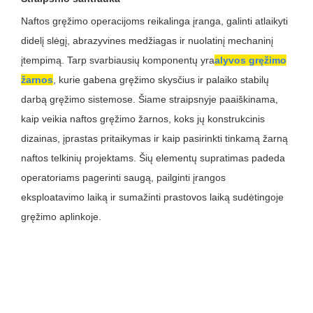
Naftos gręžimo operacijoms reikalinga įranga, galinti atlaikyti
didelį slėgį, abrazyvines medžiagas ir nuolatinį mechaninį
įtempimą. Tarp svarbiausių komponentų yra
alyvos gręžimo
žarnos
, kurie gabena gręžimo skysčius ir palaiko stabilų
darbą gręžimo sistemose. Šiame straipsnyje paaiškinama,
kaip veikia naftos gręžimo žarnos, koks jų konstrukcinis
dizainas, įprastas pritaikymas ir kaip pasirinkti tinkamą žarną
naftos telkinių projektams. Šių elementų supratimas padeda
operatoriams pagerinti saugą, pailginti įrangos
eksploatavimo laiką ir sumažinti prastovos laiką sudėtingoje
gręžimo aplinkoje.