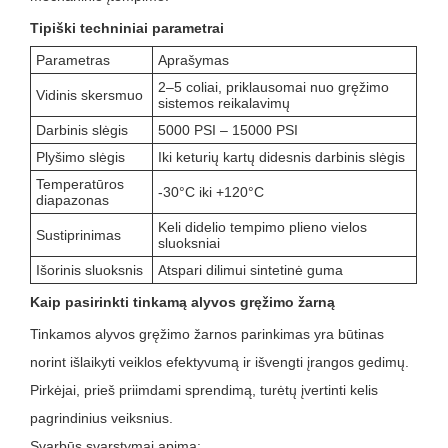
Tipiški techniniai parametrai
Parametras
Aprašymas
2–5 coliai, priklausomai nuo gręžimo
Vidinis skersmuo
sistemos reikalavimų
Darbinis slėgis
5000 PSI – 15000 PSI
Plyšimo slėgis
Iki keturių kartų didesnis darbinis slėgis
Temperatūros
-30°C iki +120°C
diapazonas
Keli didelio tempimo plieno vielos
Sustiprinimas
sluoksniai
Išorinis sluoksnis
Atspari dilimui sintetinė guma
Kaip pasirinkti tinkamą alyvos gręžimo žarną
Tinkamos alyvos gręžimo žarnos parinkimas yra būtinas
norint išlaikyti veiklos efektyvumą ir išvengti įrangos gedimų.
Pirkėjai, prieš priimdami sprendimą, turėtų įvertinti kelis
pagrindinius veiksnius.
Svarbūs svarstymai apima: