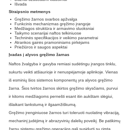
Išvada
Straipsnio metmenys
Gręžimo žarnos svarbos apžvalga
Funkcinis mechanizmas gręžimo įrangoje
Medžiagos struktūra ir armavimo sluoksniai
Taikymo scenarijai naftos telkiniuose
Techninės specifikacijos ir veikimo parametrai
Atrankos gairės pramoniniams pirkėjams
Priežiūros ir saugos aspektai
Įvadas į alyvos gręžimo žarnas
Naftos žvalgyba ir gavyba remiasi sudėtingu įrangos tinklu,
sukurtu veikti atšiaurioje ir nenuspėjamoje aplinkoje. Vienas
iš esminių šios sistemos komponentų yra alyvos gręžimo
žarna. Šios tvirtos žarnos skirtos gręžimo skysčiams, purvui
ir kitoms medžiagoms pernešti esant itin aukštam slėgiui,
išlaikant lankstumą ir ilgaamžiškumą.
Gręžimo įrenginiuose žarnos turi toleruoti nuolatinę vibraciją,
mechaninį judėjimą ir abrazyvinių dalelių poveikį. Be patikimų
žarnų sistemų gręžimo operacijos gali susidurti su rimta