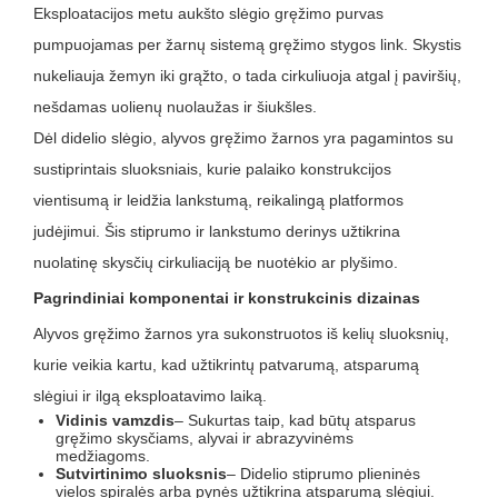
Eksploatacijos metu aukšto slėgio gręžimo purvas
pumpuojamas per žarnų sistemą gręžimo stygos link. Skystis
nukeliauja žemyn iki grąžto, o tada cirkuliuoja atgal į paviršių,
nešdamas uolienų nuolaužas ir šiukšles.
Dėl didelio slėgio, alyvos gręžimo žarnos yra pagamintos su
sustiprintais sluoksniais, kurie palaiko konstrukcijos
vientisumą ir leidžia lankstumą, reikalingą platformos
judėjimui. Šis stiprumo ir lankstumo derinys užtikrina
nuolatinę skysčių cirkuliaciją be nuotėkio ar plyšimo.
Pagrindiniai komponentai ir konstrukcinis dizainas
Alyvos gręžimo žarnos yra sukonstruotos iš kelių sluoksnių,
kurie veikia kartu, kad užtikrintų patvarumą, atsparumą
slėgiui ir ilgą eksploatavimo laiką.
Vidinis vamzdis
– Sukurtas taip, kad būtų atsparus
gręžimo skysčiams, alyvai ir abrazyvinėms
medžiagoms.
Sutvirtinimo sluoksnis
– Didelio stiprumo plieninės
vielos spiralės arba pynės užtikrina atsparumą slėgiui.