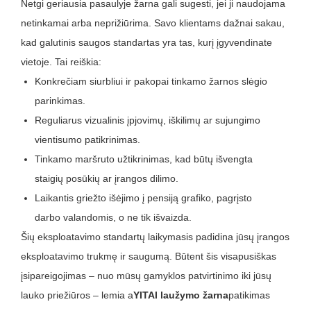
Netgi geriausia pasaulyje žarna gali sugesti, jei ji naudojama
netinkamai arba neprižiūrima. Savo klientams dažnai sakau,
kad galutinis saugos standartas yra tas, kurį įgyvendinate
vietoje. Tai reiškia:
Konkrečiam siurbliui ir pakopai tinkamo žarnos slėgio
parinkimas.
Reguliarus vizualinis įpjovimų, iškilimų ar sujungimo
vientisumo patikrinimas.
Tinkamo maršruto užtikrinimas, kad būtų išvengta
staigių posūkių ar įrangos dilimo.
Laikantis griežto išėjimo į pensiją grafiko, pagrįsto
darbo valandomis, o ne tik išvaizda.
Šių eksploatavimo standartų laikymasis padidina jūsų įrangos
eksploatavimo trukmę ir saugumą. Būtent šis visapusiškas
įsipareigojimas – nuo ​​mūsų gamyklos patvirtinimo iki jūsų
lauko priežiūros – lemia a
YITAI laužymo žarna
patikimas