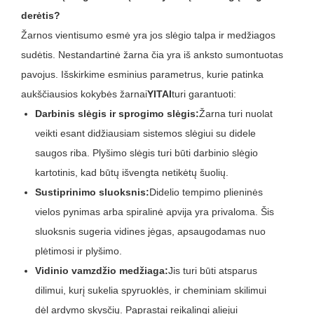
derėtis?
Žarnos vientisumo esmė yra jos slėgio talpa ir medžiagos
sudėtis. Nestandartinė žarna čia yra iš anksto sumontuotas
pavojus. Išskirkime esminius parametrus, kurie patinka
aukščiausios kokybės žarnai
YITAI
turi garantuoti:
Darbinis slėgis ir sprogimo slėgis:
Žarna turi nuolat
veikti esant didžiausiam sistemos slėgiui su didele
saugos riba. Plyšimo slėgis turi būti darbinio slėgio
kartotinis, kad būtų išvengta netikėtų šuolių.
Sustiprinimo sluoksnis:
Didelio tempimo plieninės
vielos pynimas arba spiralinė apvija yra privaloma. Šis
sluoksnis sugeria vidines jėgas, apsaugodamas nuo
plėtimosi ir plyšimo.
Vidinio vamzdžio medžiaga:
Jis turi būti atsparus
dilimui, kurį sukelia spyruoklės, ir cheminiam skilimui
dėl ardymo skysčių. Paprastai reikalingi aliejui