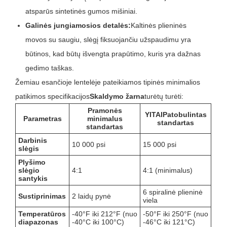
atsparūs sintetinės gumos mišiniai.
Galinės jungiamosios detalės:
Kaltinės plieninės
movos su saugiu, slėgį fiksuojančiu užspaudimu yra
būtinos, kad būtų išvengta prapūtimo, kuris yra dažnas
gedimo taškas.
Žemiau esančioje lentelėje pateikiamos tipinės minimalios
patikimos specifikacijos
Skaldymo žarna
turėtų turėti:
Pramonės
YITAI
Patobulintas
Parametras
minimalus
standartas
standartas
Darbinis
10 000 psi
15 000 psi
slėgis
Plyšimo
slėgio
4:1
4:1 (minimalus)
santykis
6 spiralinė plieninė
Sustiprinimas
2 laidų pynė
viela
Temperatūros
-40°F iki 212°F (nuo
-50°F iki 250°F (nuo
diapazonas
-40°C iki 100°C)
-46°C iki 121°C)