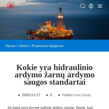
Namai
>
žinios
>
Pramonės naujienos
Kokie yra hidraulinio
ardymo žarnų ardymo
saugos standartai
●
2025-12-17
●
5
●
Palikite man žinutę
Jei kada nors buvote judrioje skilimo vietoje, žinote, kad