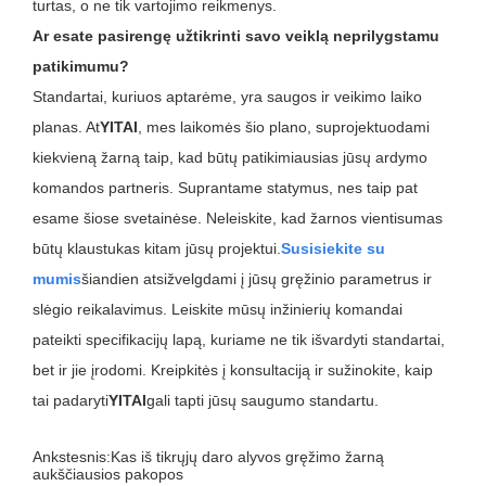
turtas, o ne tik vartojimo reikmenys.
Ar esate pasirengę užtikrinti savo veiklą neprilygstamu
patikimumu?
Standartai, kuriuos aptarėme, yra saugos ir veikimo laiko
planas. At
YITAI
, mes laikomės šio plano, suprojektuodami
kiekvieną žarną taip, kad būtų patikimiausias jūsų ardymo
komandos partneris. Suprantame statymus, nes taip pat
esame šiose svetainėse. Neleiskite, kad žarnos vientisumas
būtų klaustukas kitam jūsų projektui.
Susisiekite su
mumis
šiandien atsižvelgdami į jūsų gręžinio parametrus ir
slėgio reikalavimus. Leiskite mūsų inžinierių komandai
pateikti specifikacijų lapą, kuriame ne tik išvardyti standartai,
bet ir jie įrodomi. Kreipkitės į konsultaciją ir sužinokite, kaip
tai padaryti
YITAI
gali tapti jūsų saugumo standartu.
Ankstesnis:
Kas iš tikrųjų daro alyvos gręžimo žarną
aukščiausios pakopos