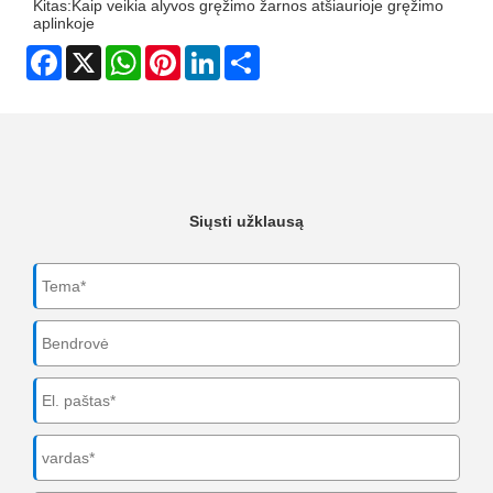
Kitas:
Kaip veikia alyvos gręžimo žarnos atšiaurioje gręžimo
aplinkoje
Facebook
X
WhatsApp
Pinterest
LinkedIn
Share
Siųsti užklausą