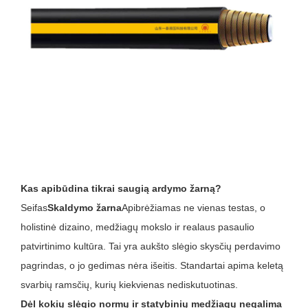
Kas apibūdina tikrai saugią ardymo žarną?
Seifas
Skaldymo žarna
Apibrėžiamas ne vienas testas, o
holistinė dizaino, medžiagų mokslo ir realaus pasaulio
patvirtinimo kultūra. Tai yra aukšto slėgio skysčių perdavimo
pagrindas, o jo gedimas nėra išeitis. Standartai apima keletą
svarbių ramsčių, kurių kiekvienas nediskutuotinas.
Dėl kokių slėgio normų ir statybinių medžiagų negalima