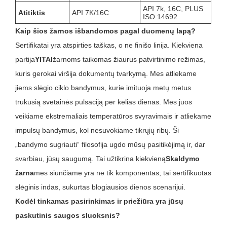
API 7k, 16C, PLUS
Atitiktis
API 7K/16C
ISO 14692
Kaip šios žarnos išbandomos pagal duomenų lapą?
Sertifikatai yra atspirties taškas, o ne finišo linija. Kiekviena
partija
YITAI
žarnoms taikomas žiaurus patvirtinimo režimas,
kuris gerokai viršija dokumentų tvarkymą. Mes atliekame
jiems slėgio ciklo bandymus, kurie imituoja metų metus
trukusią svetainės pulsaciją per kelias dienas. Mes juos
veikiame ekstremaliais temperatūros svyravimais ir atliekame
impulsų bandymus, kol nesuvokiame tikrųjų ribų. Ši
„bandymo sugriauti“ filosofija ugdo mūsų pasitikėjimą ir, dar
svarbiau, jūsų saugumą. Tai užtikrina kiekvieną
Skaldymo
žarna
mes siunčiame yra ne tik komponentas; tai sertifikuotas
slėginis indas, sukurtas blogiausios dienos scenarijui.
Kodėl tinkamas pasirinkimas ir priežiūra yra jūsų
paskutinis saugos sluoksnis?