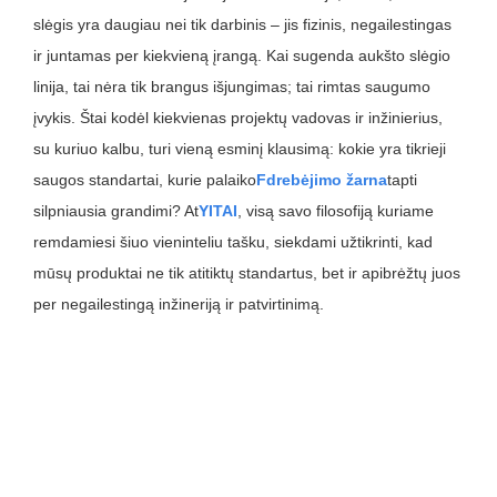
slėgis yra daugiau nei tik darbinis – jis fizinis, negailestingas
ir juntamas per kiekvieną įrangą. Kai sugenda aukšto slėgio
linija, tai nėra tik brangus išjungimas; tai rimtas saugumo
įvykis. Štai kodėl kiekvienas projektų vadovas ir inžinierius,
su kuriuo kalbu, turi vieną esminį klausimą: kokie yra tikrieji
saugos standartai, kurie palaiko
F
drebėjimo žarna
tapti
silpniausia grandimi? At
YITAI
, visą savo filosofiją kuriame
remdamiesi šiuo vieninteliu tašku, siekdami užtikrinti, kad
mūsų produktai ne tik atitiktų standartus, bet ir apibrėžtų juos
per negailestingą inžineriją ir patvirtinimą.